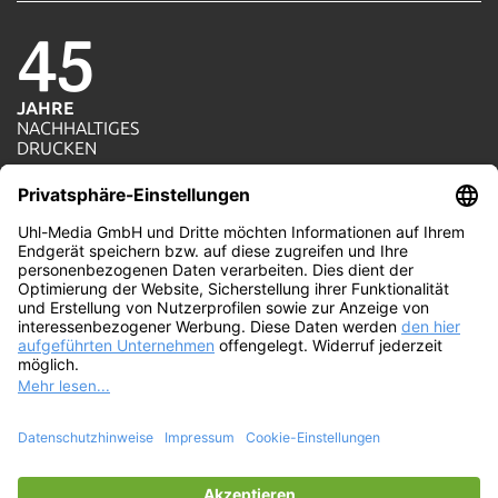
45
JAHRE
NACHHALTIGES
1=1
DRUCKEN
AKTION
JE AUFTRAG WIRD
100%
EIN BAUM GEPFLANZT
WIR
PRODUZIEREN MIT
ÖKOSTROM