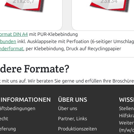
Format DIN A4
mit PUR-Klebebindung
ebunden
inkl. Ausklappseite mit Perfoation (6-seitiger Umschlag
onderformat
, per Klebebindung, Druck auf Recyclingpapier
dere Formate?
t mit uns auf. Wir beraten Sie gerne und erfüllen Ihre Broschü
INFORMATIONEN
ÜBER UNS
WIS
häftsbedingungen
Über uns
Stelle
Hilfskr
echt
Partner, Links
Weiter
ieferung
Produktionszeiten
(m/w/d