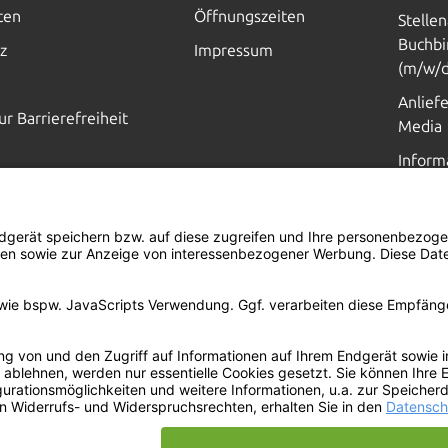
ten
Öffnungszeiten
Stelle
Buchbi
z
Impressum
(m/w/d
Anlief
ur Barrierefreiheit
Media
Inform
Hilfe, 
1=1
AKTION
JE AUFTRAG WIRD
EIN BAUM GEPFLANZT