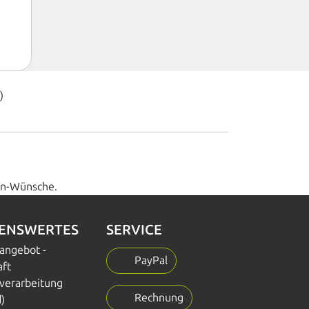
)
ren-Wünsche.
SENSWERTES
SERVICE
nangebot -
PayPal
aft
verarbeitung
Rechnung
)