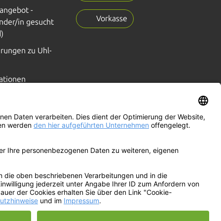
nangebot -
Vorkasse
nder/in gesucht
)
erungen zu Uhl-
ationen
FAQ, Glossar
100%
WIR
PRODUZIEREN MIT
ÖKOSTROM