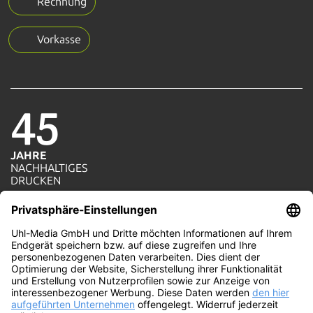
Rechnung
Vorkasse
45
JAHRE
NACHHALTIGES
1=1
DRUCKEN
AKTION
JE AUFTRAG WIRD
100%
EIN BAUM GEPFLANZT