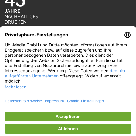
JAHRE
NACHHALTIGES
1=1
DRUCKEN
AKTION
JE AUFTRAG WIRD
100%
EIN BAUM GEPFLANZT
WIR
PRODUZIEREN MIT
ÖKOSTROM
© Uhl-Media GmbH. Die umweltfreundliche
Online-Druckerei mit persönlichem Service und
ISO-Druckqualität. Wir drucken ökologisch und