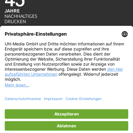
JAHRE
NACHHALTIGES
1=1
DRUCKEN
AKTION
JE AUFTRAG WIRD
100%
EIN BAUM GEPFLANZT
WIR
PRODUZIEREN MIT
ÖKOSTROM
© Uhl-Media GmbH. Die umweltfreundliche
Online-Druckerei mit persönlichem Service und
ISO-Druckqualität. Wir drucken ökologisch und