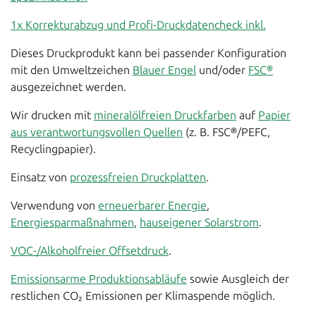
1x Korrekturabzug und Profi-Druckdatencheck inkl.
Dieses Druckprodukt kann bei passender Konfiguration
mit den Umweltzeichen
Blauer Engel
und/oder
FSC®
ausgezeichnet werden.
Wir drucken mit
mineralölfreien Druckfarben
auf
Papier
aus verantwortungsvollen Quellen
(z. B. FSC®/PEFC,
Recyclingpapier).
Einsatz von
prozessfreien Druckplatten
.
Verwendung von
erneuerbarer Energie
,
Energiesparmaßnahmen
,
hauseigener Solarstrom
.
VOC-/Alkoholfreier Offsetdruck
.
Emissionsarme Produktionsabläufe
sowie Ausgleich der
restlichen CO₂ Emissionen per Klimaspende möglich.