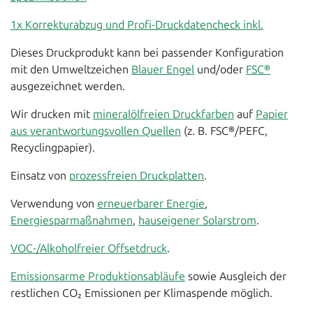
1x Korrekturabzug und Profi-Druckdatencheck inkl.
Dieses Druckprodukt kann bei passender Konfiguration
mit den Umweltzeichen
Blauer Engel
und/oder
FSC®
ausgezeichnet werden.
Wir drucken mit
mineralölfreien Druckfarben
auf
Papier
aus verantwortungsvollen Quellen
(z. B. FSC®/PEFC,
Recyclingpapier).
Einsatz von
prozessfreien Druckplatten
.
Verwendung von
erneuerbarer Energie
,
Energiesparmaßnahmen
,
hauseigener Solarstrom
.
VOC-/Alkoholfreier Offsetdruck
.
Emissionsarme Produktionsabläufe
sowie Ausgleich der
restlichen CO₂ Emissionen per Klimaspende möglich.