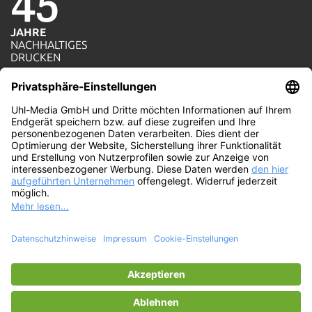
JAHRE
NACHHALTIGES
1=1
DRUCKEN
AKTION
JE AUFTRAG WIRD
100%
EIN BAUM GEPFLANZT
WIR
PRODUZIEREN MIT
ÖKOSTROM
© Uhl-Media GmbH. Die umweltfreundliche
Online-Druckerei mit persönlichem Service und
ISO-Druckqualität. Wir drucken ökologisch und