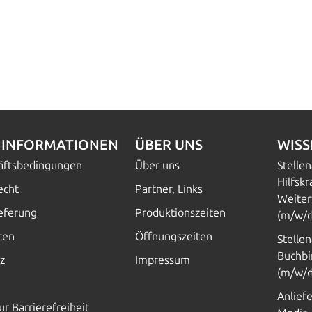
INFORMATIONEN
ÜBER UNS
WIS
häftsbedingungen
Über uns
Stelle
Hilfskr
echt
Partner, Links
Weiter
ieferung
Produktionszeiten
(m/w/d
ten
Öffnungszeiten
Stelle
Buchbi
z
Impressum
(m/w/d
Anlief
ur Barrierefreiheit