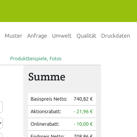
Muster
Anfrage
Umwelt
Qualität
Druckdaten
Produktbeispiele, Fotos
r
Summe
Basispreis Netto:
740,82 €
Aktionsrabatt:
- 21,96 €
Onlinerabatt:
- 10,00 €
Endpreis Netto:
708,86 €