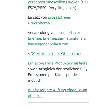
verantwortungsvollen Quellen
(z. B.
FSC®/PEFC, Recyclingpapier).
Einsatz von
prozessfreien
Druckplatten
.
Verwendung von
erneuerbarer
Energie
,
Energiesparmaßnahmen
,
hauseigener Solarstrom
.
VOC-/Alkoholfreier Offsetdruck
.
Emissionsarme Produktionsabläufe
sowie Ausgleich der restlichen CO₂
Emissionen per Klimaspende
möglich.
Wir lassen pro Auftrag einen Baum
pflanzen
.