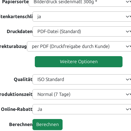
Papiersorte
itenkartenschlitz
Druckdaten
rekturabzug
Weitere Optionen
Qualität
roduktionszeit
Online-Rabatt
Berechnen