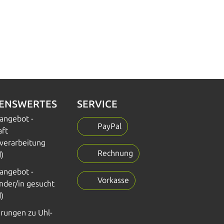
SENSWERTES
SERVICE
nangebot -
PayPal
aft
verarbeitung
Rechnung
)
nangebot -
Vorkasse
nder/in gesucht
)
erungen zu Uhl-