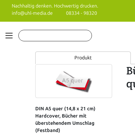
Nachhaltig denken. Hochwertig drucken.
info@uhl-media.de
08334 - 98320
Produkt
B
q
DIN A5 quer (14,8 x 21 cm)
Hardcover, Bücher mit
überstehendem Umschlag
(Festband)