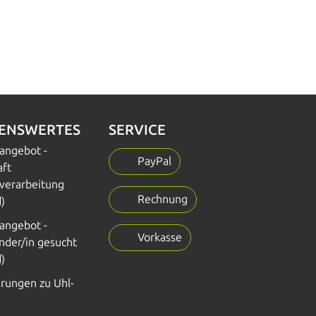
SENSWERTES
SERVICE
nangebot -
PayPal
aft
verarbeitung
Rechnung
)
nangebot -
Vorkasse
nder/in gesucht
)
erungen zu Uhl-