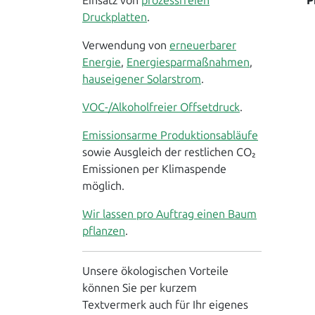
P
Einsatz von
prozessfreien
Druckplatten
.
Verwendung von
erneuerbarer
Energie
,
Energiesparmaßnahmen
,
hauseigener Solarstrom
.
VOC-/Alkoholfreier Offsetdruck
.
Emissionsarme Produktionsabläufe
sowie Ausgleich der restlichen CO₂
Emissionen per Klimaspende
möglich.
Wir lassen pro Auftrag einen Baum
pflanzen
.
Unsere ökologischen Vorteile
können Sie per kurzem
Textvermerk auch für Ihr eigenes