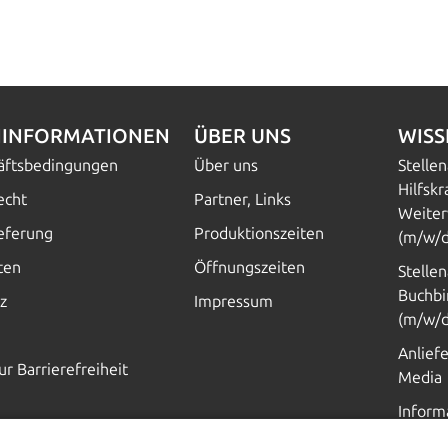
INFORMATIONEN
ÜBER UNS
WIS
häftsbedingungen
Über uns
Stelle
Hilfskr
echt
Partner, Links
Weiter
ieferung
Produktionszeiten
(m/w/d
ten
Öffnungszeiten
Stelle
Buchbi
z
Impressum
(m/w/d
Anlief
ur Barrierefreiheit
Media
Inform
Hilfe, 