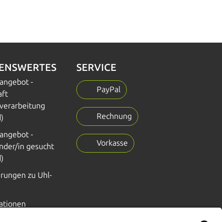
SENSWERTES
SERVICE
nangebot -
PayPal
aft
verarbeitung
Rechnung
)
nangebot -
Vorkasse
nder/in gesucht
)
erungen zu Uhl-
ationen
FAQ, Glossar