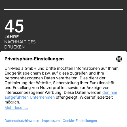
45
JAHRE
NACHHALTIGES
1=1
DRUCKEN
AKTION
JE AUFTRAG WIRD
100%
EIN BAUM GEPFLANZT
WIR
PRODUZIEREN MIT
ÖKOSTROM