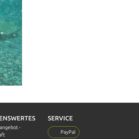
SENSWERTES
SERVICE
nangebot -
PayPal
aft