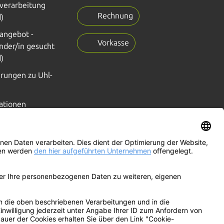
verarbeitung
Rechnung
)
nangebot -
Vorkasse
nder/in gesucht
)
erungen zu Uhl-
ationen
FAQ, Glossar
100%
WIR
PRODUZIEREN MIT
ÖKOSTROM