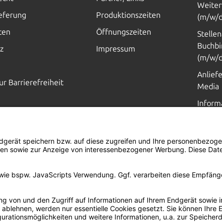
Weiter
ieferung
Produktionszeiten
(m/w/d
ten
Öffnungszeiten
Stelle
Buchbi
z
Impressum
(m/w/d
Anlief
ur Barrierefreiheit
Media
Inform
Hilfe, 
1=1
AKTION
JE AUFTRAG WIRD
EIN BAUM GEPFLANZT