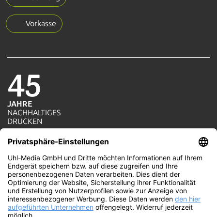
Vorkasse
45
JAHRE
NACHHALTIGES
1=1
DRUCKEN
AKTION
JE AUFTRAG WIRD
100%
EIN BAUM GEPFLANZT