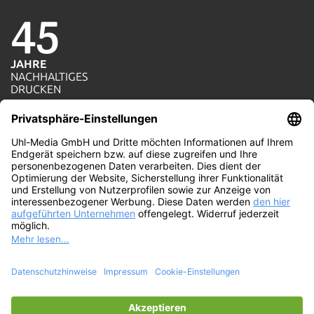
45
JAHRE
NACHHALTIGES
1=1
DRUCKEN
AKTION
JE AUFTRAG WIRD
100%
EIN BAUM GEPFLANZT
WIR
PRODUZIEREN MIT
ÖKOSTROM
© Uhl-Media GmbH. Die umweltfreundliche