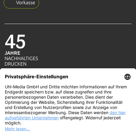
Vorkasse
45
JAHRE
NACHHALTIGES
1=1
DRUCKEN
AKTION
JE AUFTRAG WIRD
100%
EIN BAUM GEPFLANZT
WIR
PRODUZIEREN MIT