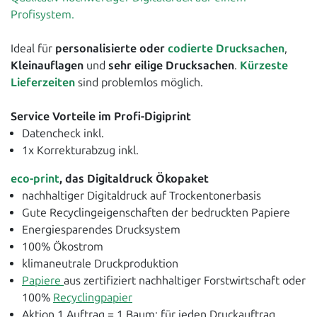
Profisystem.
Ideal für
personalisierte oder
codierte Drucksachen
,
Kleinauflagen
und
sehr eilige Drucksachen
.
Kürzeste
Lieferzeiten
sind problemlos möglich.
Service Vorteile im Profi-Digiprint
Datencheck inkl.
1x Korrekturabzug inkl.
eco-print
, das Digitaldruck Ökopaket
nachhaltiger Digitaldruck auf Trockentonerbasis
Gute Recyclingeigenschaften der bedruckten Papiere
Energiesparendes Drucksystem
100% Ökostrom
klimaneutrale Druckproduktion
Papiere
aus zertifiziert nachhaltiger Forstwirtschaft oder
100%
Recyclingpapier
Aktion 1 Auftrag = 1 Baum: für jeden Druckauftrag