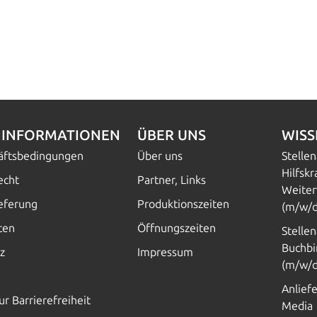
INFORMATIONEN
ÜBER UNS
WIS
häftsbedingungen
Über uns
Stelle
Hilfskr
echt
Partner, Links
Weiter
ieferung
Produktionszeiten
(m/w/d
ten
Öffnungszeiten
Stelle
Buchbi
z
Impressum
(m/w/d
Anlief
ur Barrierefreiheit
Media