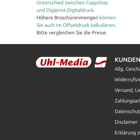
Unterschied zwischen Copyshop
und Digiprint-Digitaldruck.
Höhere Broschürenmengen
können
Sie auch im Offsetdruck kalkulieren
.
Bitte vergleichen Sie die Preise.
KUNDEN
Allg. Gesc
Widerrufsr
Versand, L
Zahlungsar
Datenschut
Disclaimer
Erklärung z