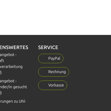
SENSWERTES
SERVICE
nangebot -
PayPal
aft
verarbeitung
Rechnung
)
nangebot -
Vorkasse
nder/in gesucht
)
erungen zu Uhl-